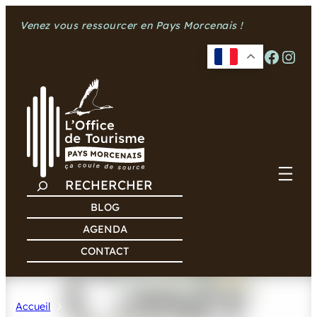
Aller
Venez vous ressourcer en Pays Morcenais !
au
contenu
Facebook
Instagram
R
E
BLOG
C
AGENDA
H
CONTACT
E
R
C
Accueil
H