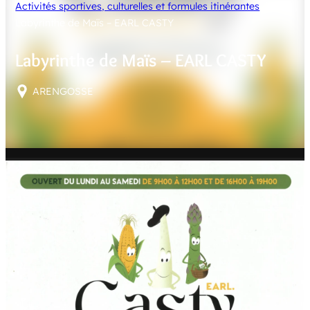
Activités sportives, culturelles et formules itinérantes
E
Labyrinthe de Maïs – EARL CASTY
R
Labyrinthe de Maïs – EARL CASTY
ARENGOSSE