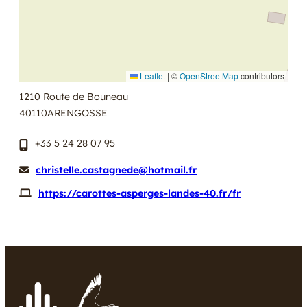
Leaflet
|
©
OpenStreetMap
contributors
1210 Route de Bouneau
40110
ARENGOSSE
+33 5 24 28 07 95
christelle.castagnede@hotmail.fr
https://carottes-asperges-landes-40.fr/fr