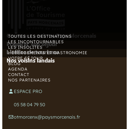
Comment venir en Pays Morcenais
TOUTES LES DESTINATIONS
LES INCONTOURNABLES
Préparer son séjour
LES INSOLITES
L’office de tourisme
HÉBERGEMENTS ET GASTRONOMIE
VOTRE SÉJOUR
Nos voisins landais
BLOG
AGENDA
CONTACT
NOS PARTENAIRES
ESPACE PRO
05 58 04 79 50
otmorcenx@paysmorcenais.fr