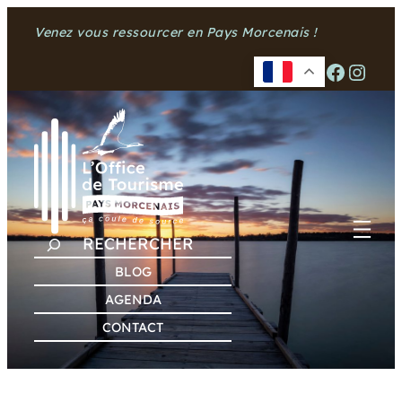
Aller
Venez vous ressourcer en Pays Morcenais !
au
contenu
Facebook
Instagram
R
E
BLOG
C
AGENDA
H
CONTACT
E
R
C
H