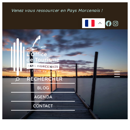
Aller
Venez vous ressourcer en Pays Morcenais !
au
contenu
Facebook
Instagram
R
E
BLOG
C
AGENDA
H
CONTACT
E
R
C
H