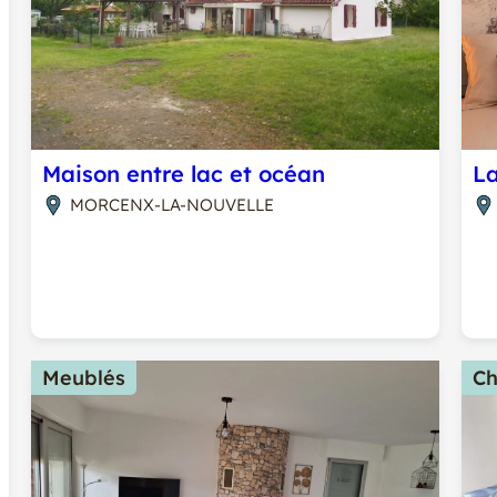
Maison entre lac et océan
La
MORCENX-LA-NOUVELLE
Meublés
Ch