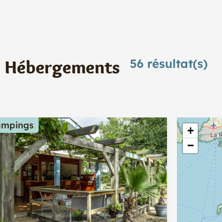
Hébergements
56
résultat(s)
ampings
+
−