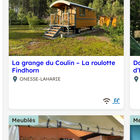
La grange du Coulin – La roulotte
D
Findhorn
d’
ONESSE-LAHARIE
Meublés
Me