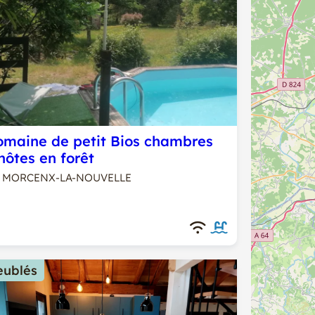
omaine de petit Bios chambres
hôtes en forêt
MORCENX-LA-NOUVELLE
ublés