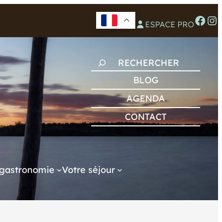
Facebook
Instagram
ESPACE PRO
R
E
BLOG
C
AGENDA
H
CONTACT
E
R
C
H
gastronomie
Votre séjour
E
R