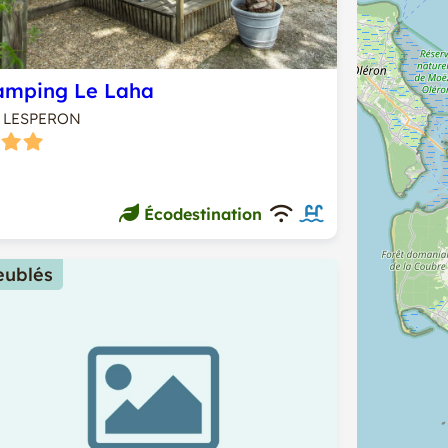
amping Le Laha
LESPERON
Écodestination
ublés