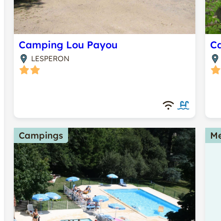
Camping Lou Payou
C
LESPERON
Campings
Me