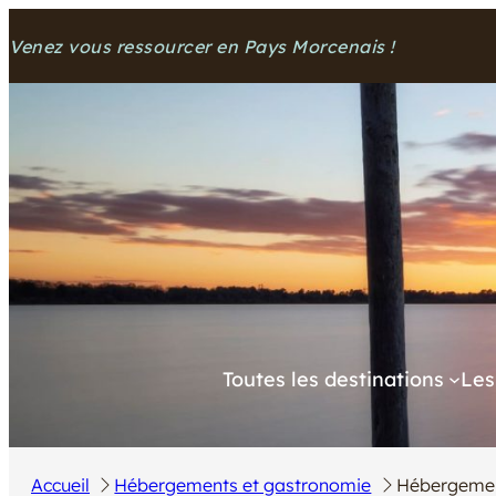
Aller
Venez vous ressourcer en Pays Morcenais !
au
contenu
Toutes les destinations
Les
Accueil
Hébergements et gastronomie
Hébergeme