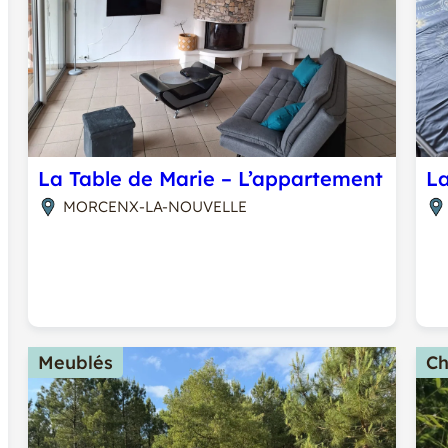
La Table de Marie – L’appartement
La
MORCENX-LA-NOUVELLE
Meublés
Ch