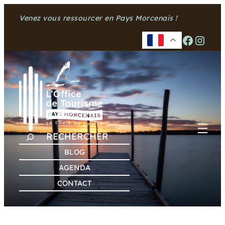
Aller
Venez vous ressourcer en Pays Morcenais !
au
contenu
Facebook
Instagram
R
E
BLOG
C
AGENDA
H
CONTACT
E
R
C
H