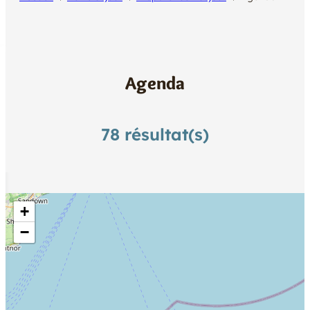
E
R
Agenda
78
résultat(s)
+
−