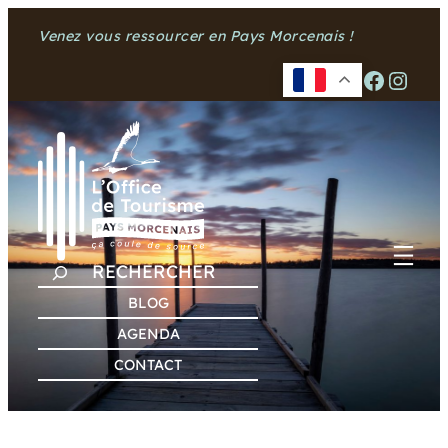
Aller
Venez vous ressourcer en Pays Morcenais !
au
contenu
Facebook
Instagram
R
E
BLOG
C
AGENDA
H
CONTACT
E
R
C
H