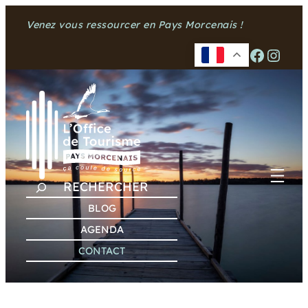
Aller
Venez vous ressourcer en Pays Morcenais !
au
contenu
Facebook
Instagram
R
E
BLOG
C
AGENDA
H
CONTACT
E
R
C
H