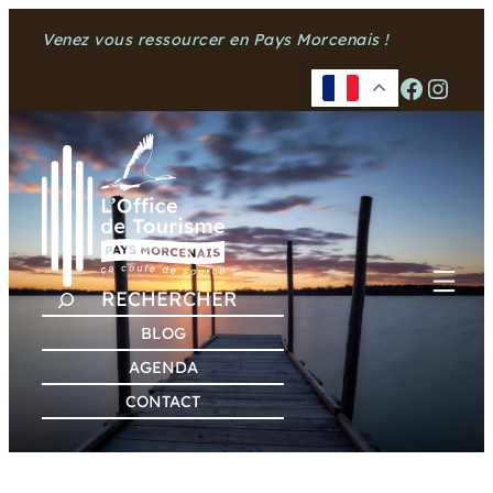
Aller
Venez vous ressourcer en Pays Morcenais !
au
contenu
Facebook
Instagram
R
E
BLOG
C
AGENDA
H
CONTACT
E
R
C
H