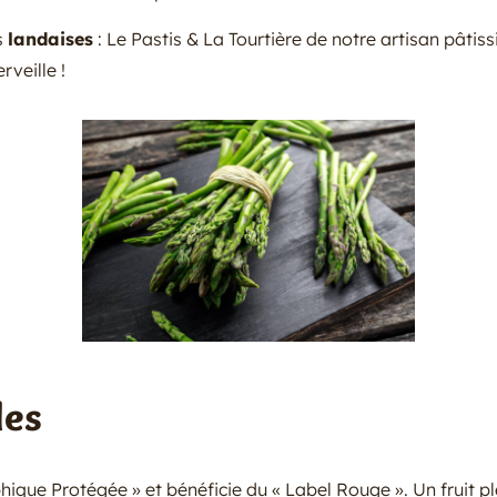
s
landaises
: Le Pastis & La Tourtière de notre artisan pâtiss
veille !
des
hique Protégée » et bénéficie du « Label Rouge ». Un fruit ple