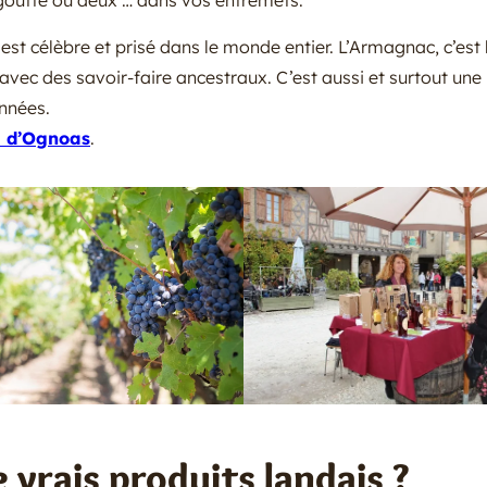
e goutte ou deux … dans vos entremets.
l est célèbre et prisé dans le monde entier. L’Armagnac, c’est 
r avec des savoir-faire ancestraux. C’est aussi et surtout une
nnées.
 d’Ognoas
.
vrais produits landais ?