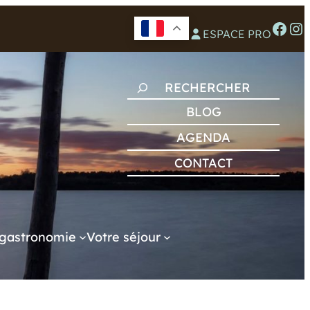
Facebook
Instagram
ESPACE PRO
R
E
BLOG
C
AGENDA
H
CONTACT
E
R
C
H
gastronomie
Votre séjour
E
R