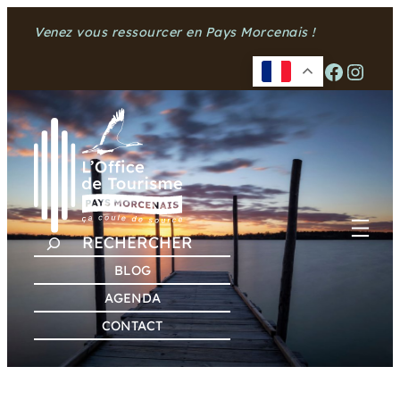
Aller
Venez vous ressourcer en Pays Morcenais !
au
contenu
Facebook
Instagram
R
E
BLOG
C
AGENDA
H
CONTACT
E
R
C
H