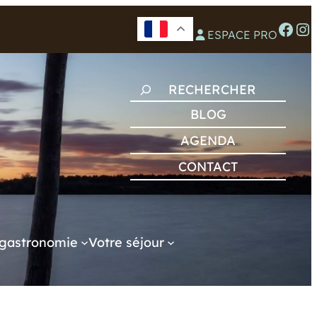
Facebook
Instagram
ESPACE PRO
R
E
BLOG
C
AGENDA
H
CONTACT
E
R
C
H
gastronomie
Votre séjour
E
R