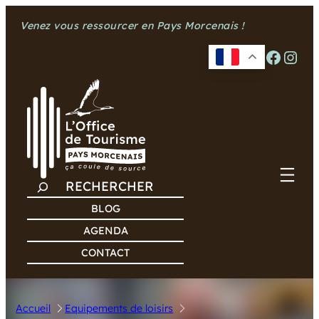
Aller
Venez vous ressourcer en Pays Morcenais !
au
contenu
Facebook
Instagram
R
E
BLOG
C
AGENDA
H
CONTACT
E
R
C
Accueil
Equipements de loisirs
H