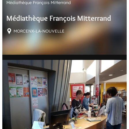
Médiathèque François Mitterrand
E
R
Médiathèque François Mitterrand
MORCENX-LA-NOUVELLE