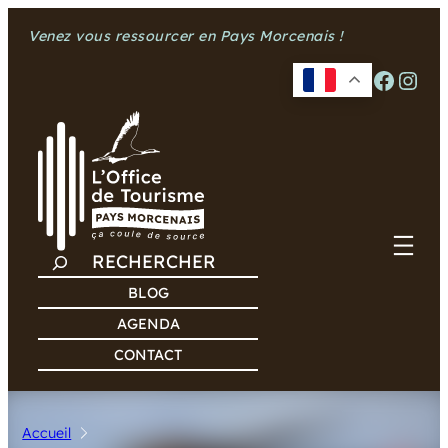
Aller
Venez vous ressourcer en Pays Morcenais !
au
contenu
Facebook
Instagram
R
E
BLOG
C
AGENDA
H
CONTACT
E
R
C
Accueil
H