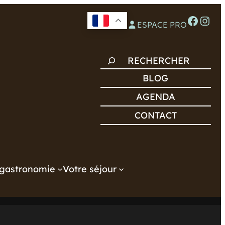
Facebook
Instagram
ESPACE PRO
R
E
BLOG
C
AGENDA
H
CONTACT
E
R
C
H
gastronomie
Votre séjour
E
R