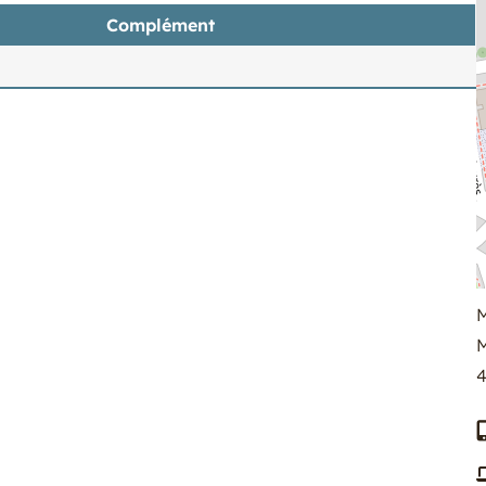
Complément
M
M
4