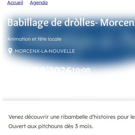
Accueil
Agenda
Babillage de dròlles- Morcenx-La-
Babillage de dròlles- Morcen
Animation et fête locale
MORCENX-LA-NOUVELLE
05/09/2026
10:00
Venez découvrir une ribambelle d’histoires pour 
Ouvert aux pitchouns dès 3 mois.