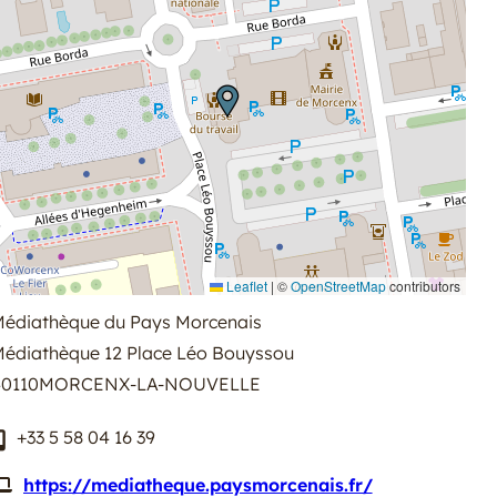
Leaflet
|
©
OpenStreetMap
contributors
édiathèque du Pays Morcenais
édiathèque 12 Place Léo Bouyssou
0110
MORCENX-LA-NOUVELLE
+33 5 58 04 16 39
https://mediatheque.paysmorcenais.fr/