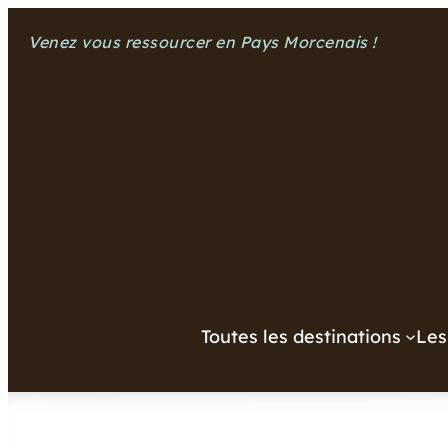
Aller
Venez vous ressourcer en Pays Morcenais !
au
contenu
Toutes les destinations
Les