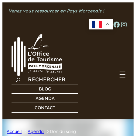
Aller
Venez vous ressourcer en Pays Morcenais !
au
contenu
Facebook
Instagram
R
E
BLOG
C
AGENDA
H
CONTACT
E
R
C
Accueil
Agenda
Don du sang
H