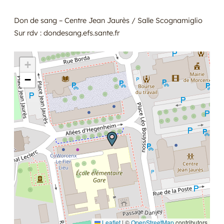
Don de sang – Centre Jean Jaurès / Salle Scognamiglio
Sur rdv : dondesang.efs.sante.fr
+
−
Leaflet
|
©
OpenStreetMap
contributors