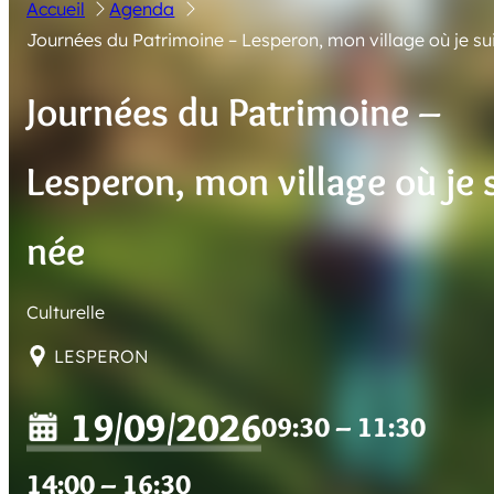
Accueil
Agenda
Journées du Patrimoine – Lesperon, mon village où je su
Journées du Patrimoine –
Lesperon, mon village où je 
née
Culturelle
LESPERON
19/09/2026
09:30
– 11:30
14:00
– 16:30