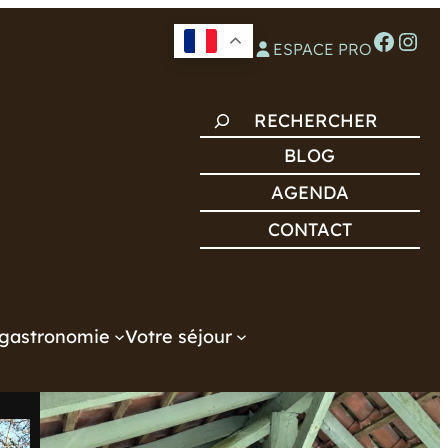
Facebook
Instagram
ESPACE PRO
R
E
BLOG
C
AGENDA
H
CONTACT
E
R
C
H
gastronomie
Votre séjour
E
R