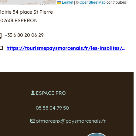
Leaflet
|
©
OpenStreetMap
contributors
airie 54 place St Pierre
40260
LESPERON
+33 6 80 20 06 29
https://tourismepaysmorcenais.fr/les-insolites/experiences-partagees/conteurs-des-landes/
ESPACE PRO
05 58 04 79 50
otmorcenx@paysmorcenais.fr