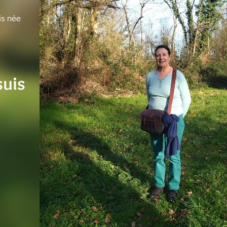
is née
suis