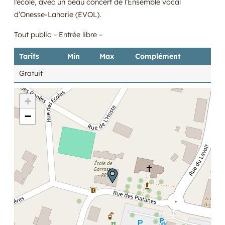
l’école, avec un beau concert de l’Ensemble vocal
d’Onesse-Laharie (EVOL).
Tout public – Entrée libre –
Tarifs
Min
Max
Complément
Gratuit
+
−