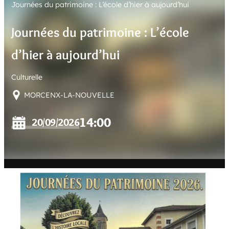
Journées du patrimoine : L’école d’hier à aujourd’hui
E
R
Journées du patrimoine : L’école
d’hier à aujourd’hui
Culturelle
MORCENX-LA-NOUVELLE
14:00
20/09/2026