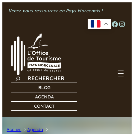
Aller
Venez vous ressourcer en Pays Morcenais !
au
contenu
Facebook
Instagram
R
E
BLOG
C
AGENDA
H
CONTACT
E
R
C
Accueil
Agenda
H