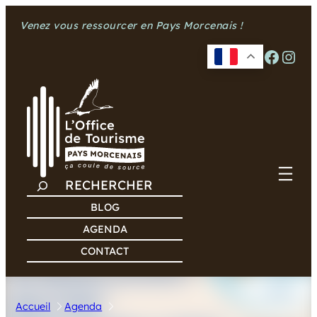
Aller
Venez vous ressourcer en Pays Morcenais !
au
contenu
Facebook
Instagram
R
E
BLOG
C
AGENDA
H
CONTACT
E
R
C
Accueil
Agenda
H