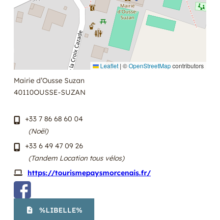
Leaflet
|
©
OpenStreetMap
contributors
Mairie d’Ousse Suzan
40110
OUSSE-SUZAN
+33 7 86 68 60 04
(Noël)
+33 6 49 47 09 26
(Tandem Location tous vélos)
https://tourismepaysmorcenais.fr/
%LIBELLE%