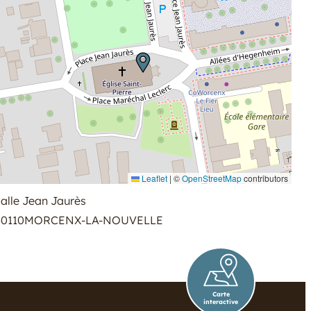
Leaflet
|
©
OpenStreetMap
contributors
alle Jean Jaurès
0110
MORCENX-LA-NOUVELLE
Carte
interactive