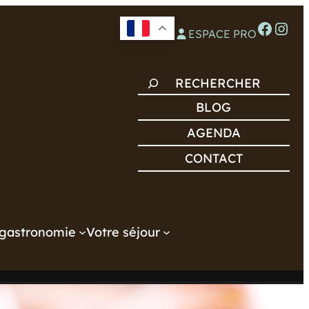
Facebook
Instagram
ESPACE PRO
R
E
BLOG
C
AGENDA
H
CONTACT
E
R
C
H
gastronomie
Votre séjour
E
R