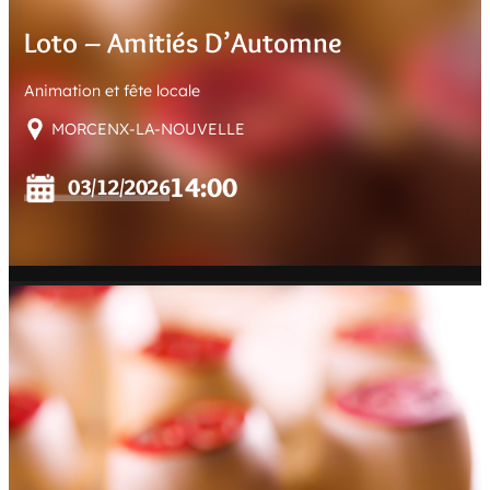
E
Loto – Amitiés D’Automne
R
Animation et fête locale
MORCENX-LA-NOUVELLE
14:00
03/12/2026