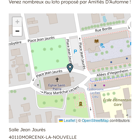
Venez nombreux au loto proposé par Amitiés D’Automne !
+
−
Leaflet
|
©
OpenStreetMap
contributors
Salle Jean Jaurès
40110
MORCENX-LA-NOUVELLE