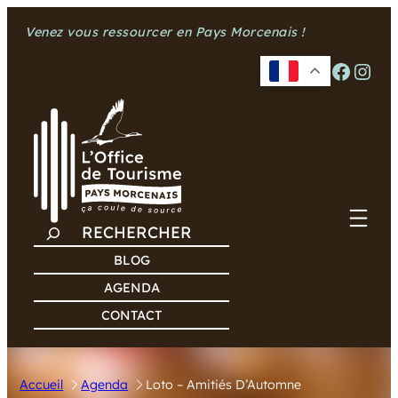
Aller
Venez vous ressourcer en Pays Morcenais !
au
contenu
Facebook
Instagram
R
E
BLOG
C
AGENDA
H
CONTACT
E
R
C
Accueil
Agenda
Loto – Amitiés D’Automne
H