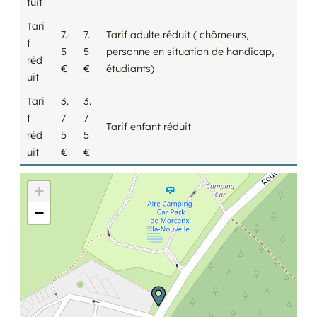
tuit
Tari
7.
7.
Tarif adulte réduit ( chômeurs,
f
5
5
personne en situation de handicap,
réd
€
€
étudiants)
uit
Tari
3.
3.
f
7
7
Tarif enfant réduit
réd
5
5
uit
€
€
+
−