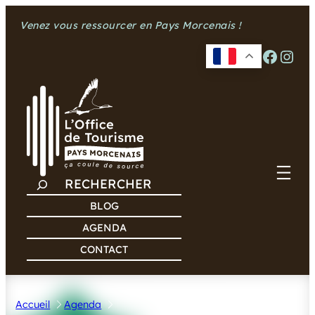
Aller
Venez vous ressourcer en Pays Morcenais !
au
contenu
Facebook
Instagram
R
E
BLOG
C
AGENDA
H
CONTACT
E
R
C
Accueil
Agenda
H