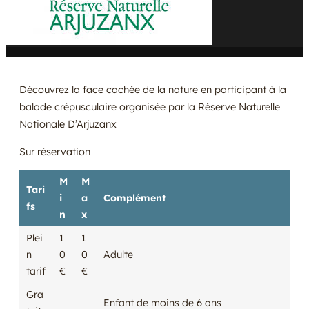
Découvrez la face cachée de la nature en participant à la
balade crépusculaire organisée par la Réserve Naturelle
Nationale D’Arjuzanx
Sur réservation
M
M
Tari
i
a
Complément
fs
n
x
Plei
1
1
n
0
0
Adulte
tarif
€
€
Gra
Enfant de moins de 6 ans