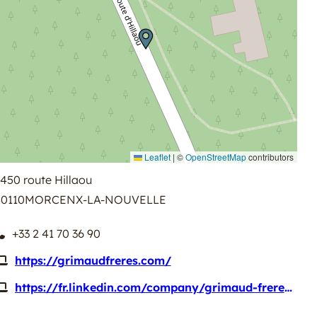
Leaflet
|
©
OpenStreetMap
contributors
450 route Hillaou
0110
MORCENX-LA-NOUVELLE
+33 2 41 70 36 90
https://grimaudfreres.com/
https://fr.linkedin.com/company/grimaud-freres?original_referer=https%3A%2F%2Ffr.search.yahoo.com%2F