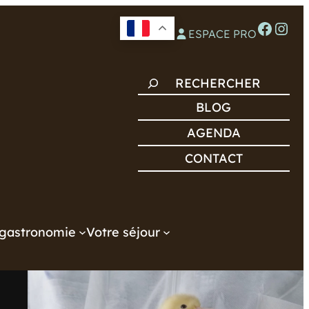
Facebook
Instagram
ESPACE PRO
R
E
BLOG
C
AGENDA
H
CONTACT
E
R
C
H
gastronomie
Votre séjour
E
R