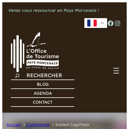
Aller
Venez vous ressourcer en Pays Morcenais !
au
contenu
Facebook
Instagram
R
E
BLOG
C
AGENDA
H
CONTACT
E
R
C
Accueil
Commerces
Instant Capil’Hair
H