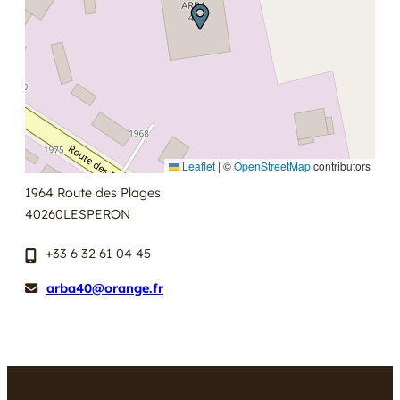
Leaflet
|
©
OpenStreetMap
contributors
1964 Route des Plages
40260
LESPERON
+33 6 32 61 04 45
arba40@orange.fr