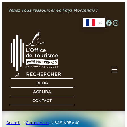
Aller
Venez vous ressourcer en Pays Morcenais !
au
contenu
Facebook
Instagram
R
E
BLOG
C
AGENDA
H
CONTACT
E
R
C
Accueil
Commerces
SAS ARBA40
H