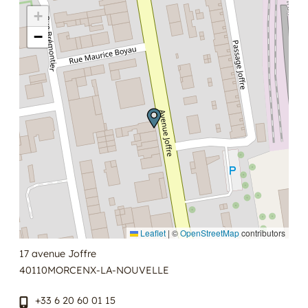
+
−
Leaflet
|
©
OpenStreetMap
contributors
17 avenue Joffre
40110
MORCENX-LA-NOUVELLE
+33 6 20 60 01 15