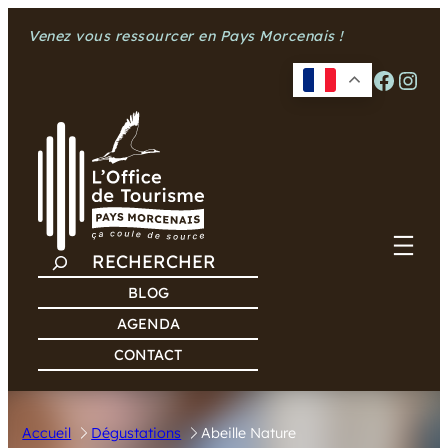
Aller
Venez vous ressourcer en Pays Morcenais !
au
contenu
Facebook
Instagram
R
E
BLOG
C
AGENDA
H
CONTACT
E
R
C
Accueil
Dégustations
Abeille Nature
H