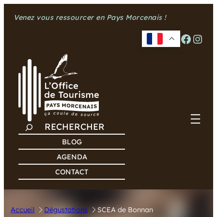
Aller
Venez vous ressourcer en Pays Morcenais !
au
contenu
Facebook
Instagram
R
E
BLOG
C
AGENDA
H
CONTACT
E
R
C
Accueil
Dégustations
SCEA de Bonnan
H