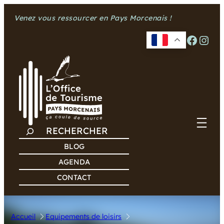
Aller
Venez vous ressourcer en Pays Morcenais !
au
contenu
Facebook
Instagram
R
E
BLOG
C
AGENDA
H
CONTACT
E
R
C
Accueil
Equipements de loisirs
H