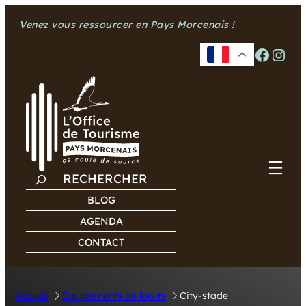
Aller
Venez vous ressourcer en Pays Morcenais !
au
contenu
Facebook
Instagram
R
E
BLOG
C
AGENDA
H
CONTACT
E
R
C
Accueil
Equipements de loisirs
City-stade
H