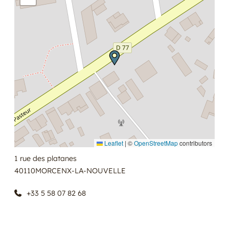
Leaflet
|
©
OpenStreetMap
contributors
1 rue des platanes
40110
MORCENX-LA-NOUVELLE
+33 5 58 07 82 68