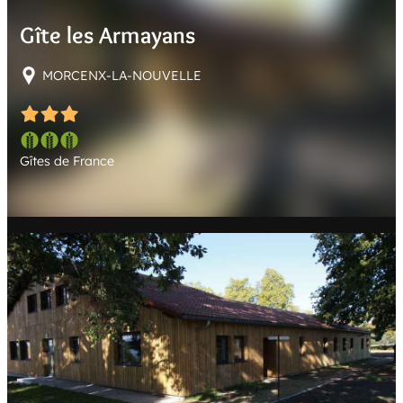
E
Gîte les Armayans
R
MORCENX-LA-NOUVELLE
Gîtes de France