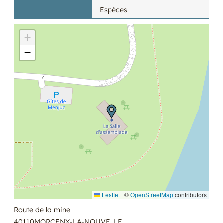
Espèces
+
−
Leaflet
|
©
OpenStreetMap
contributors
Route de la mine
40110
MORCENX-LA-NOUVELLE