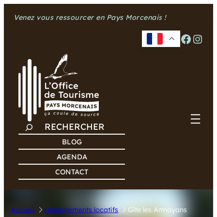
Aller
Venez vous ressourcer en Pays Morcenais !
au
contenu
Facebook
Instagram
R
E
BLOG
C
AGENDA
H
CONTACT
E
R
C
Accueil
Hébergements locatifs
Gîte les Armayans
H