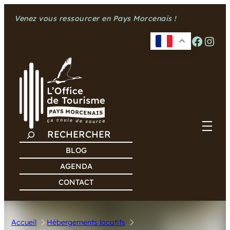
Aller
Venez vous ressourcer en Pays Morcenais !
au
contenu
Facebook
Instagram
R
E
BLOG
C
AGENDA
H
CONTACT
E
R
C
Accueil
Hébergements locatifs
H