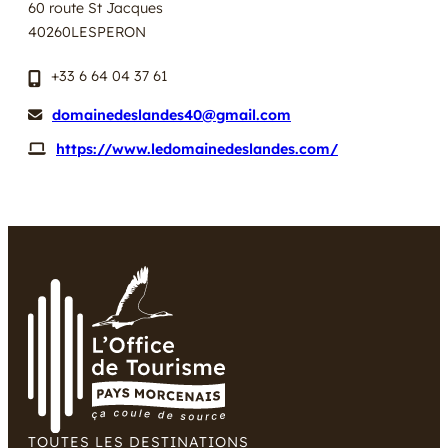
60 route St Jacques
40260
LESPERON
+33 6 64 04 37 61
domainedeslandes40@gmail.com
https://www.ledomainedeslandes.com/
TOUTES LES DESTINATIONS