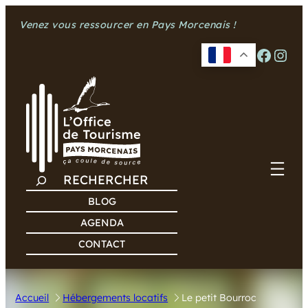
Aller
Venez vous ressourcer en Pays Morcenais !
au
contenu
Facebook
Instagram
R
E
BLOG
C
AGENDA
H
CONTACT
E
R
C
Accueil
Hébergements locatifs
Le petit Bourroc
H