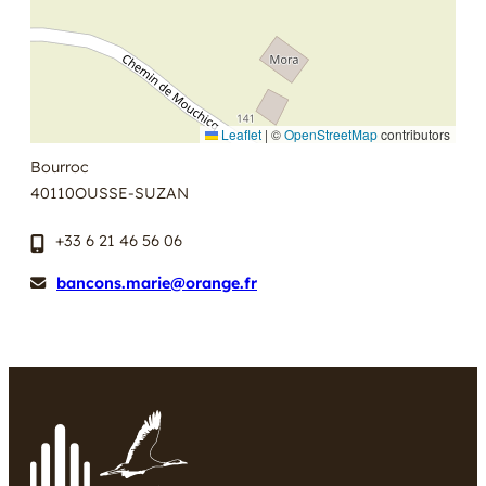
Leaflet
|
©
OpenStreetMap
contributors
Bourroc
40110
OUSSE-SUZAN
+33 6 21 46 56 06
bancons.marie@orange.fr