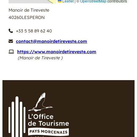
Leaflet
|
©
OpenStreetMap
contributors
Manoir de Tireveste
40260
LESPERON
+33 5 58 89 62 40
contact@manoirdetireveste.com
https://www.manoirdetireveste.com
(Manoir de Tireveste )