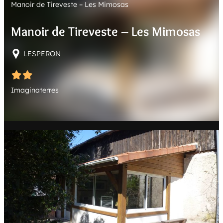
Manoir de Tireveste – Les Mimosas
E
R
Manoir de Tireveste – Les Mimosas
LESPERON
Imaginaterres