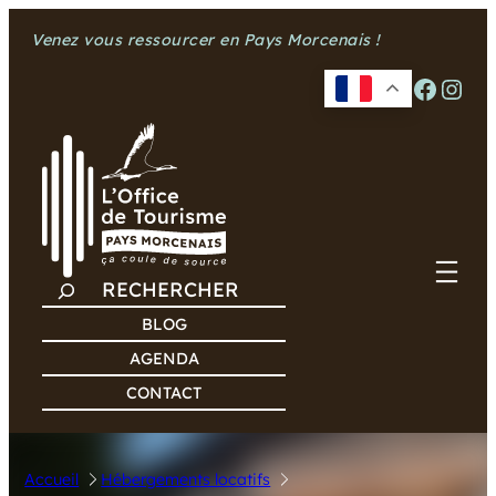
Aller
Venez vous ressourcer en Pays Morcenais !
au
contenu
Facebook
Instagram
R
E
BLOG
C
AGENDA
H
CONTACT
E
R
C
Accueil
Hébergements locatifs
H