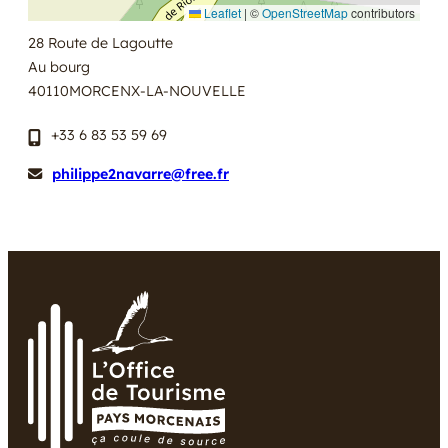
Leaflet
|
©
OpenStreetMap
contributors
28 Route de Lagoutte
Au bourg
40110
MORCENX-LA-NOUVELLE
+33 6 83 53 59 69
philippe2navarre@free.fr