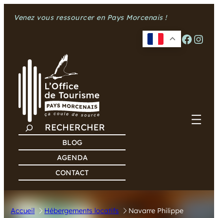
Aller
Venez vous ressourcer en Pays Morcenais !
au
contenu
Facebook
Instagram
R
E
BLOG
C
AGENDA
H
CONTACT
E
R
C
Accueil
Hébergements locatifs
Navarre Philippe
H