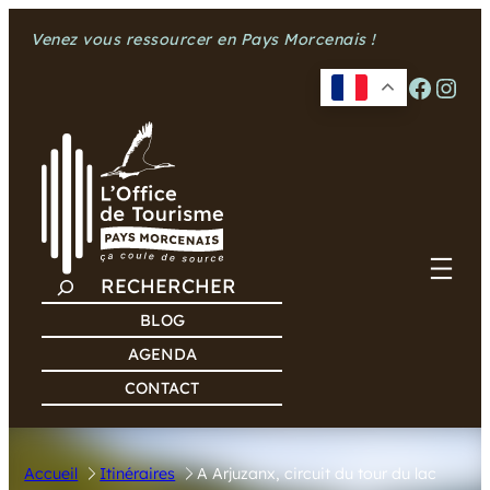
Aller
Venez vous ressourcer en Pays Morcenais !
au
contenu
Facebook
Instagram
R
E
BLOG
C
AGENDA
H
CONTACT
E
R
C
Accueil
Itinéraires
A Arjuzanx, circuit du tour du lac
H