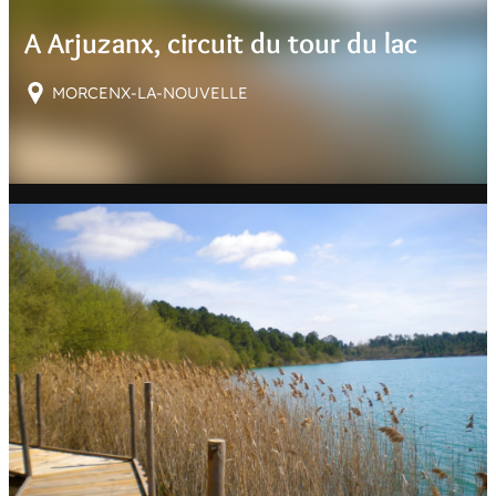
E
A Arjuzanx, circuit du tour du lac
R
MORCENX-LA-NOUVELLE