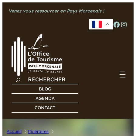
Aller
Venez vous ressourcer en Pays Morcenais !
au
contenu
Facebook
Instagram
R
E
BLOG
C
AGENDA
H
CONTACT
E
R
C
Accueil
Itinéraires
H