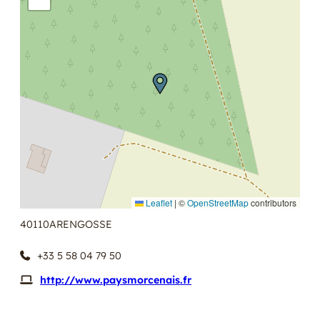
Leaflet
|
©
OpenStreetMap
contributors
40110
ARENGOSSE
+33 5 58 04 79 50
http://www.paysmorcenais.fr