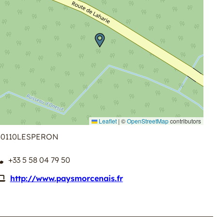
Leaflet
|
©
OpenStreetMap
contributors
0110
LESPERON
+33 5 58 04 79 50
http://www.paysmorcenais.fr