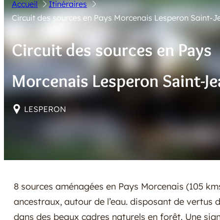
Accueil
Itinéraires
Circuit des sources en Pays Morcenais Lesperon Saint-J
Circuit des sources en Pays
Morcenais Lesperon Saint-Je
LESPERON
8 sources aménagées en Pays Morcenais (105 kms
ancestraux, autour de l’eau. disposant de vertus 
dans des beaux cadres naturels en forêt. Une sig