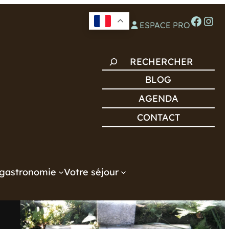
Facebook
Instagram
ESPACE PRO
R
E
BLOG
C
AGENDA
H
CONTACT
E
R
C
H
gastronomie
Votre séjour
E
R