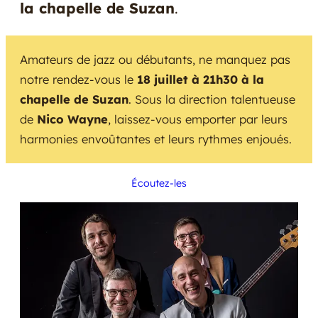
la chapelle de Suzan
.
Amateurs de jazz ou débutants, ne manquez pas
notre rendez-vous le
18 juillet à 21h30 à la
chapelle de Suzan
. Sous la direction talentueuse
de
Nico Wayne
, laissez-vous emporter par leurs
harmonies envoûtantes et leurs rythmes enjoués.
Écoutez-les