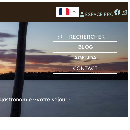
Facebook
Instagram
ESPACE PRO
R
E
BLOG
C
AGENDA
H
CONTACT
E
R
C
H
gastronomie
Votre séjour
E
R