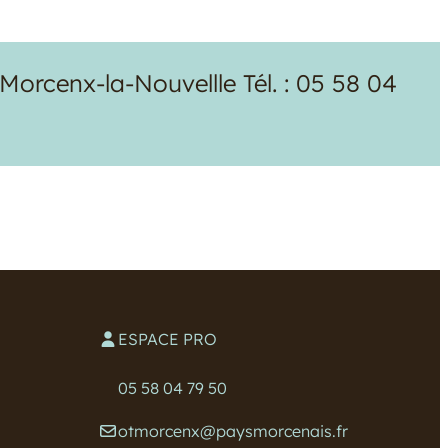
orcenx-la-Nouvellle Tél. : 05 58 04
ESPACE PRO
05 58 04 79 50
otmorcenx@paysmorcenais.fr