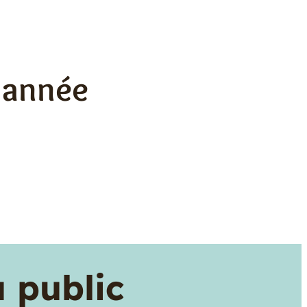
l’année
 public