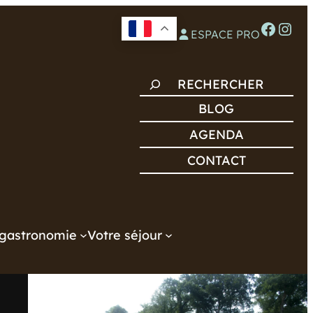
Facebook
Instagram
ESPACE PRO
R
E
BLOG
C
AGENDA
H
CONTACT
E
R
C
H
gastronomie
Votre séjour
E
R