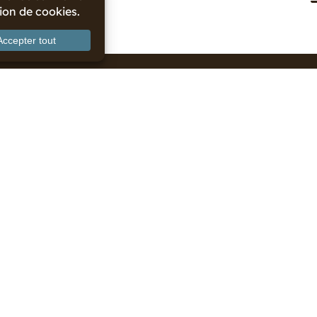
S DESTINATIONS
VOTRE SÉJOUR
NTOURNABLES
BLOG
ITES
AGENDA
ENTS ET GASTRONOMIE
CONTACT
NOS PARTENAIRES
s
Mentions