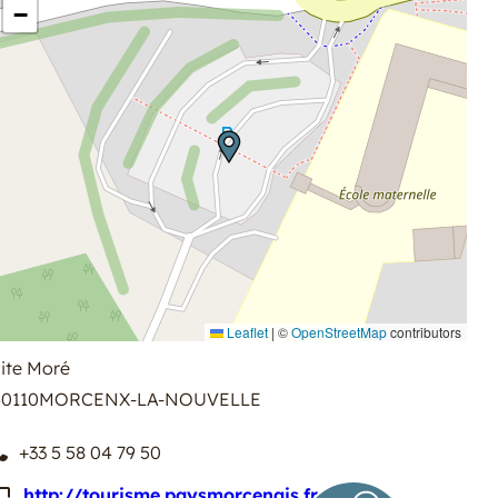
−
Leaflet
|
©
OpenStreetMap
contributors
ite Moré
0110
MORCENX-LA-NOUVELLE
+33 5 58 04 79 50
http://tourisme.paysmorcenais.fr/