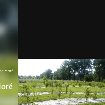
de Moré
Moré