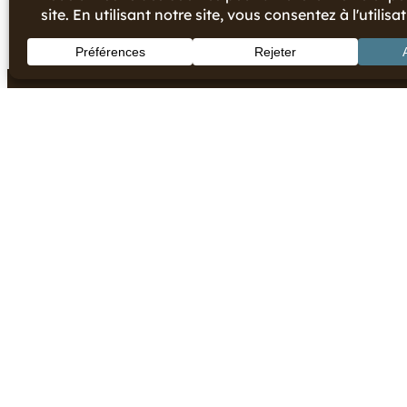
TOUTES LE
LES INCO
LES INSOL
HÉBERGEM
Copyright © 2024 Office de Tourisme du Pays Morcenai