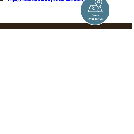
Carte
interactive
ESPACE PRO
05 58 04 79 50
otmorcenx@paysmorcenais.fr
Facebook
Instagram
Suivez-nous !
 légales
Données personnelles