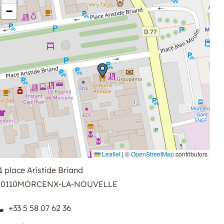
−
Leaflet
|
©
OpenStreetMap
contributors
1 place Aristide Briand
0110
MORCENX-LA-NOUVELLE
+33 5 58 07 62 36