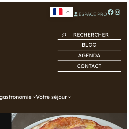
Facebook
Instagram
ESPACE PRO
R
E
BLOG
C
AGENDA
H
CONTACT
E
R
C
H
gastronomie
Votre séjour
E
R