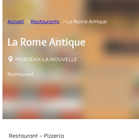
Accueil
Restaurants
La Rome Antique
La Rome Antique
MORCENX-LA-NOUVELLE
Restaurant
Restaurant – Pizzeria