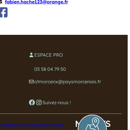
fabien.hache123@orange.fr
ESPACE PRO
05 58 04 79 50
otmorcenx@paysmorcenais.fr
Facebook
Instagram
Suivez-nous !
 légales
Données personnelles