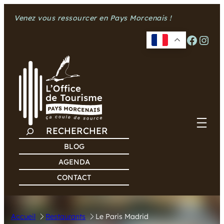
Aller
Venez vous ressourcer en Pays Morcenais !
au
contenu
Facebook
Instagram
R
E
BLOG
C
AGENDA
H
CONTACT
E
R
C
Accueil
Restaurants
Le Paris Madrid
H