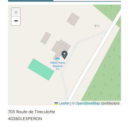
+
−
Leaflet
|
©
OpenStreetMap
contributors
703 Route de Tireculotte
40260
LESPERON