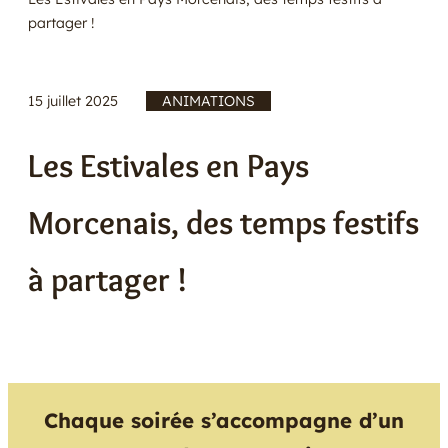
partager !
E
R
15 juillet 2025
/
ANIMATIONS
Les Estivales en Pays
Morcenais, des temps festifs
à partager !
Chaque soirée s’accompagne d’un