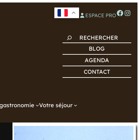
Facebook
Instagram
ESPACE PRO
R
E
BLOG
C
AGENDA
H
CONTACT
E
R
C
H
gastronomie
Votre séjour
E
R