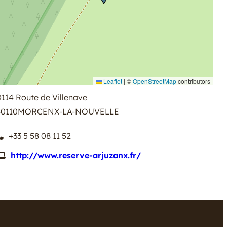
Leaflet
|
©
OpenStreetMap
contributors
114 Route de Villenave
0110
MORCENX-LA-NOUVELLE
+33 5 58 08 11 52
http://www.reserve-arjuzanx.fr/