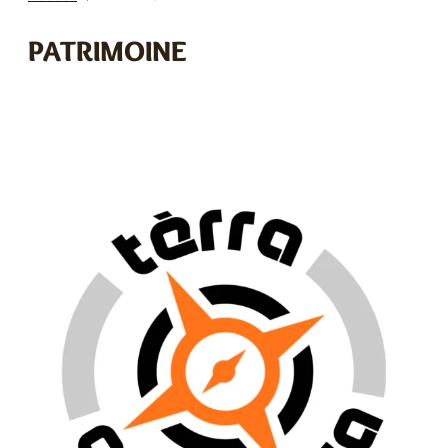
E
PATRIMOINE
R