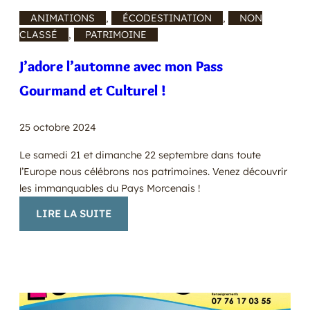
ANIMATIONS
, 
ÉCODESTINATION
, 
NON
CLASSÉ
, 
PATRIMOINE
J’adore l’automne avec mon Pass
Gourmand et Culturel !
25 octobre 2024
Le samedi 21 et dimanche 22 septembre dans toute
l’Europe nous célébrons nos patrimoines. Venez découvrir
les immanquables du Pays Morcenais !
:
LIRE LA SUITE
J’ADORE
L’AUTOMNE
AVEC
MON
PASS