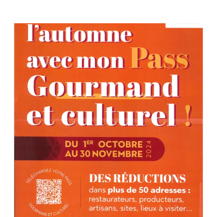
EN
PAYS
MORCENAIS
–
4
RENDEZ-
VOUS
À
LA
MAISON
DE
SITE
D’ARJUZANX
!