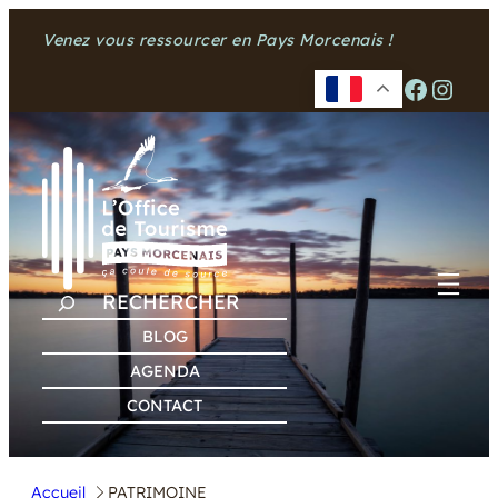
Venez vous ressourcer en Pays Morcenais !
Facebook
Instagram
R
E
BLOG
C
AGENDA
H
CONTACT
E
R
C
Accueil
PATRIMOINE
H