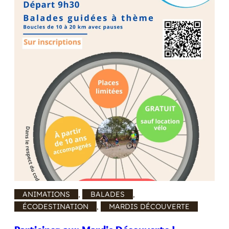
?
ANIMATIONS
, 
BALADES
, 
ÉCODESTINATION
, 
MARDIS DÉCOUVERTE