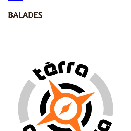
E
BALADES
R