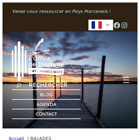
Venez vous ressourcer en Pays Morcenais !
Facebook
Instagram
R
E
BLOG
C
AGENDA
H
CONTACT
E
R
C
Accueil
BALADES
H