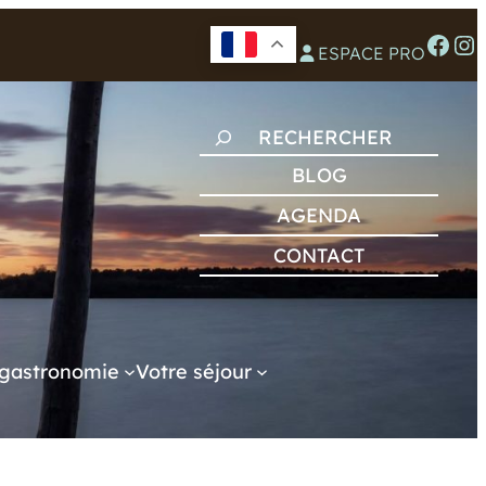
Facebook
Instagram
ESPACE PRO
R
E
BLOG
C
AGENDA
H
CONTACT
E
R
C
H
gastronomie
Votre séjour
E
R