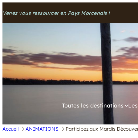
Aller
Venez vous ressourcer en Pays Morcenais !
au
contenu
Toutes les destinations
Les
Accueil
ANIMATIONS
Participez aux Mardis Découver