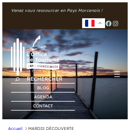
Venez vous ressourcer en Pays Morcenais !
Facebook
Instagram
R
E
BLOG
C
AGENDA
H
CONTACT
E
R
C
Accueil
MARDIS DÉCOUVERTE
H