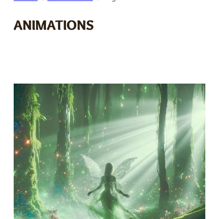
E
ANIMATIONS
R