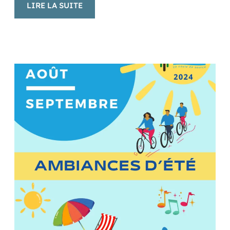
:
LIRE LA SUITE
LE
CONCERT
DE
L’ÉTÉ
« NICO
WAYNE
TOUSSAINT
QUARTET »
!