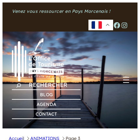
Venez vous ressourcer en Pays Morcenais !
Facebook
Instagram
R
E
BLOG
C
AGENDA
H
CONTACT
E
R
C
Accueil
ANIMATIONS
Page 3
H