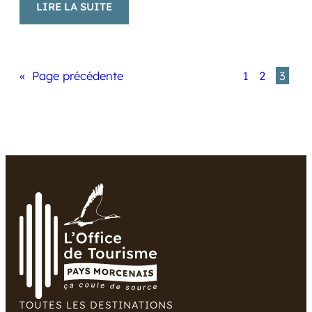
:
LIRE LA SUITE
L’ÉTÉ
2024
EN
«
Page précédente
1
2
3
PAYS
MORCENAIS,
TOUT
UN
PROGRAMME
!
TOUTES LES DESTINATIONS