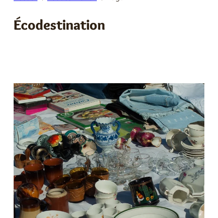
E
Écodestination
R