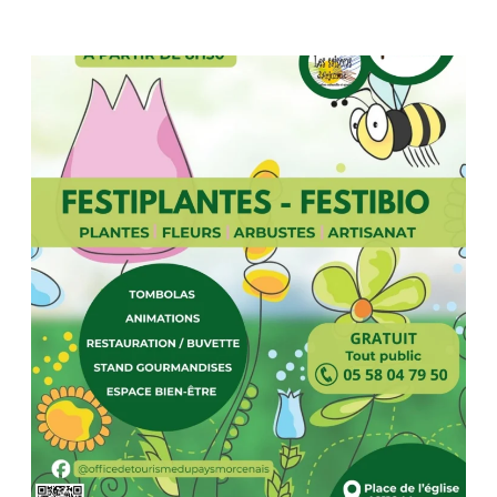
EN
PAYS
MORCENAIS,
TOUT
UN
PROGRAMME
!