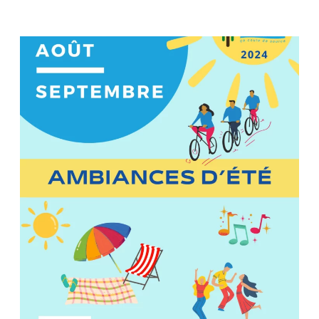
DE
L’ÉTÉ
« NICO
WAYNE
TOUSSAINT
QUARTET »
!