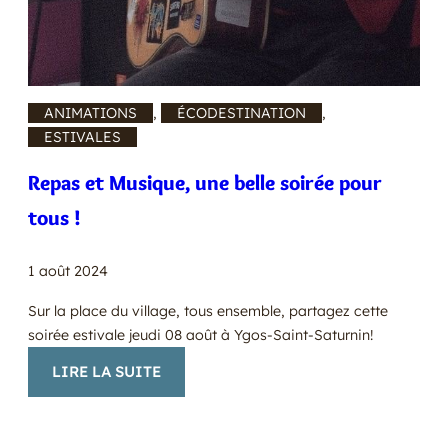
ANIMATIONS
, 
ÉCODESTINATION
, 
ESTIVALES
Repas et Musique, une belle soirée pour
tous !
1 août 2024
Sur la place du village, tous ensemble, partagez cette
soirée estivale jeudi 08 août à Ygos-Saint-Saturnin!
:
LIRE LA SUITE
REPAS
ET