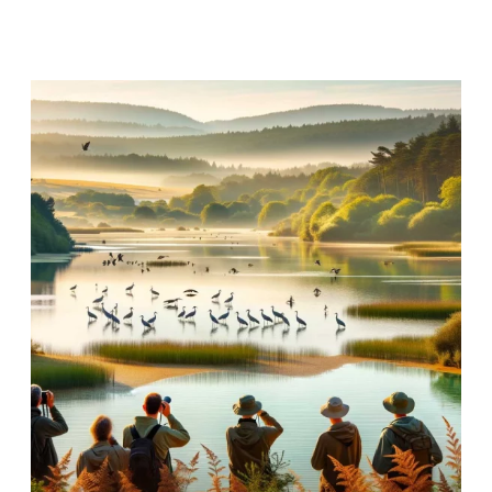
&
FESTIBIO
2026
–
UNE
FOIRE
AUX
PLANTES
ET
FLEURS
–
14ÉME
ÉDITION