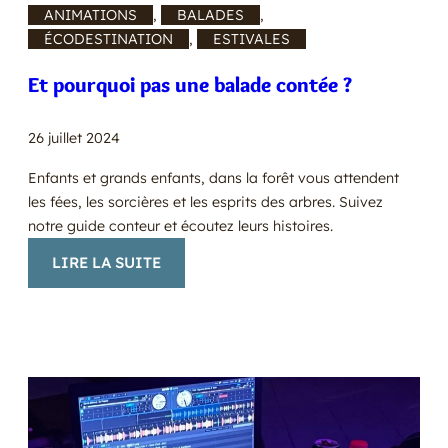
ANIMATIONS
, 
BALADES
, 
ÉCODESTINATION
, 
ESTIVALES
Et pourquoi pas une balade contée ?
26 juillet 2024
Enfants et grands enfants, dans la forêt vous attendent
les fées, les sorcières et les esprits des arbres. Suivez
notre guide conteur et écoutez leurs histoires.
:
LIRE LA SUITE
ET
POURQUOI
PAS
UNE
BALADE
CONTÉE
?