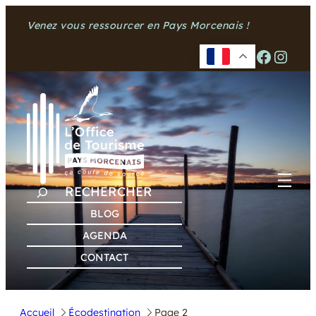
Venez vous ressourcer en Pays Morcenais !
Facebook
Instagram
R
E
BLOG
C
AGENDA
H
CONTACT
E
R
C
Accueil
Écodestination
Page 2
H