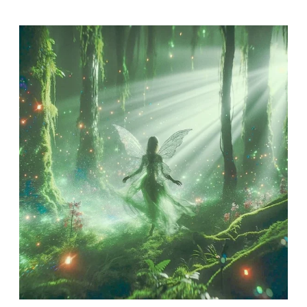
MUSIQUE,
UNE
BELLE
SOIRÉE
POUR
TOUS
!