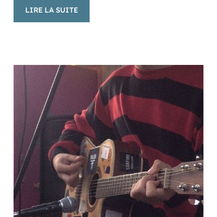
:
LIRE LA SUITE
LES
VIDE-
GRENIERS
INCONTOURNABLES
DE
L’ÉTÉ
!